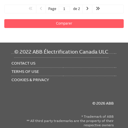
Page
de 2
Comparer
FOOTER
© 2022 ABB Électrification Canada ULC
MENU
CONTACT US
TERMS OF USE
COOKIES & PRIVACY
© 2026 ABB
* Trademark of ABB
** All third party trademarks are the property of their
respective owners