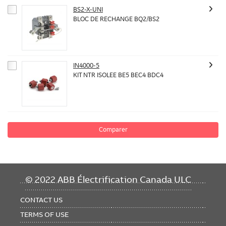
BS2-X-UNI
BLOC DE RECHANGE BQ2/BS2
IN4000-5
KIT NTR ISOLEE BE5 BEC4 BDC4
Comparer
FOOTER
© 2022 ABB Électrification Canada ULC
MENU
CONTACT US
TERMS OF USE