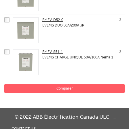
EMEV-D52-0
EVEMS DUO 50A/200A 3R
EMEV-S51-1
EVEMS CHARGE UNIQUE 50A/100A Nema 1
Comparer
FOOTER
© 2022 ABB Électrification Canada ULC
MENU
CONTACT US