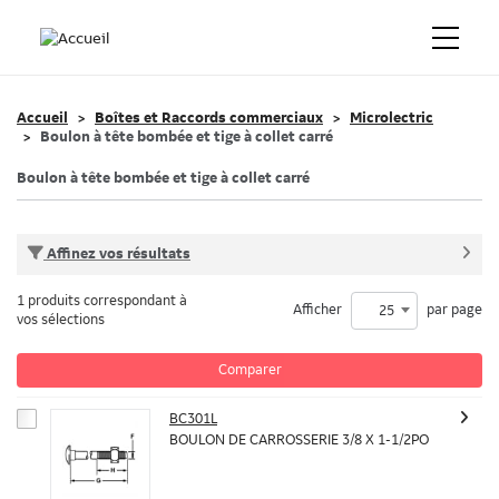
Accueil
Boîtes et Raccords commerciaux
Microlectric
Boulon à tête bombée et tige à collet carré
Boulon à tête bombée et tige à collet carré
Affinez vos résultats
1 produits correspondant à
Afficher
par page
25
vos sélections
Comparer
BC301L
BOULON DE CARROSSERIE 3/8 X 1-1/2PO