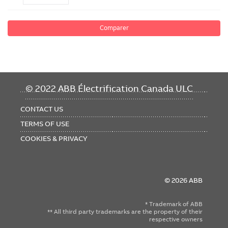
Comparer
FOOTER
© 2022 ABB Électrification Canada ULC
MENU
CONTACT US
TERMS OF USE
COOKIES & PRIVACY
© 2026 ABB
* Trademark of ABB
** All third party trademarks are the property of their
respective owners