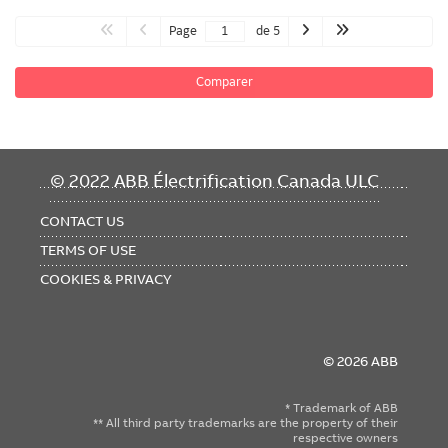
Page
de 5
Comparer
FOOTER
© 2022 ABB Électrification Canada ULC
MENU
CONTACT US
TERMS OF USE
COOKIES & PRIVACY
© 2026 ABB
* Trademark of ABB
** All third party trademarks are the property of their
respective owners