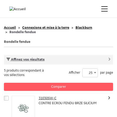
Accueil
Connexions et mise à la terre
Blackburn
Rondelle fendue
Rondelle fendue
Affinez vos résultats
5 produits correspondant à
Afficher
par page
25
vos sélections
Comparer
31030SW-C
CONTRE ECROU FENDU BRZE SILICIUM