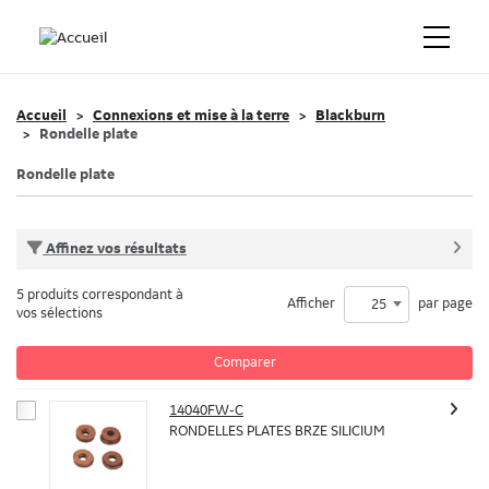
Accueil
Connexions et mise à la terre
Blackburn
Rondelle plate
Rondelle plate
Affinez vos résultats
5 produits correspondant à
Afficher
par page
25
vos sélections
Comparer
14040FW-C
RONDELLES PLATES BRZE SILICIUM