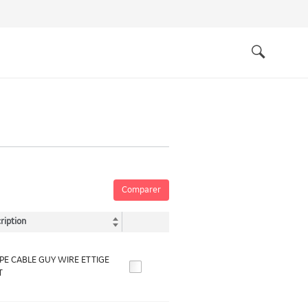
Quick
links
Search
Comparer
ription
E CABLE GUY WIRE ET TIGE
T