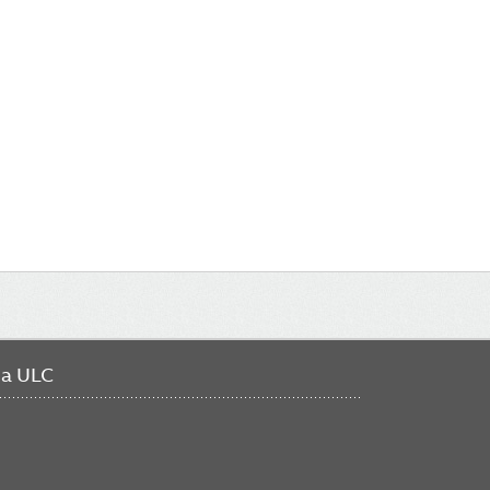
da ULC
FO
ME