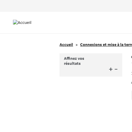
Header
Top
Main
Menu
navigation
Accueil
Connexions et mise à la terr
Affinez vos
résultats
+
–