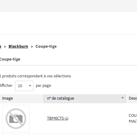
e
Blackburn
Coupe-tige
Coupe-tige
1 produits correspondant à vos sélections
Afficher
par page
10
Image
n° de catalogue
Desc
COUP
TBM6CTS-LI
MAL