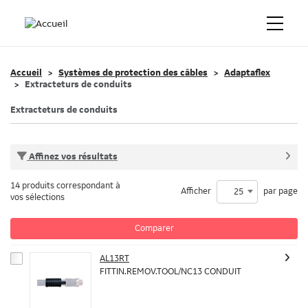
Accueil
Systèmes de protection des câbles
Adaptaflex
Extracteturs de conduits
Extracteturs de conduits
Affinez vos résultats
14 produits correspondant à
Afficher
par page
25
vos sélections
Comparer
AL13RT
FITTIN.REMOV.TOOL/NC13 CONDUIT