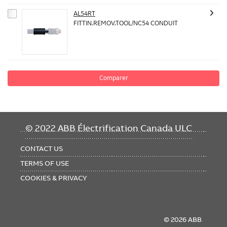
AL54RT
FITTIN.REMOV.TOOL/NC54 CONDUIT
Comparer
FOOTER
© 2022 ABB Électrification Canada ULC
MENU
CONTACT US
TERMS OF USE
COOKIES & PRIVACY
© 2026 ABB