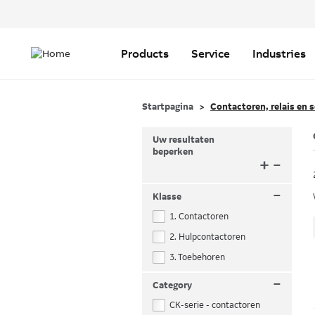
Header
Top
Main
Menu
navigation
Products
Service
Industries
Startpagina
Contactoren, relais en 
Uw resultaten
beperken
+
–
–
Klasse
1. Contactoren
2. Hulpcontactoren
3. Toebehoren
–
Category
CK-serie - contactoren