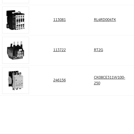
113081
RL4RD004TK
113722
RT2G
CK08CE311W100-
246156
250