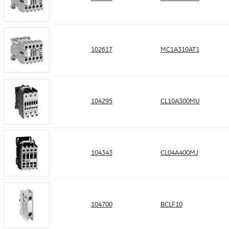
102617
MC1A310AT1
104295
CL10A300MU
104343
CL04A400MJ
104700
BCLF10