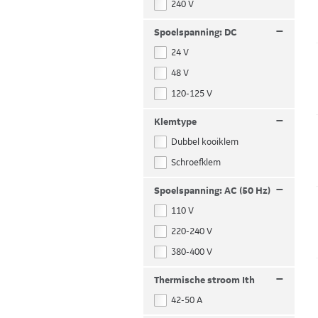
240 V
–
Spoelspanning: DC
24 V
48 V
120-125 V
–
Klemtype
Dubbel kooiklem
Schroefklem
–
Spoelspanning: AC (50 Hz)
110 V
220-240 V
380-400 V
–
Thermische stroom Ith
42-50 A