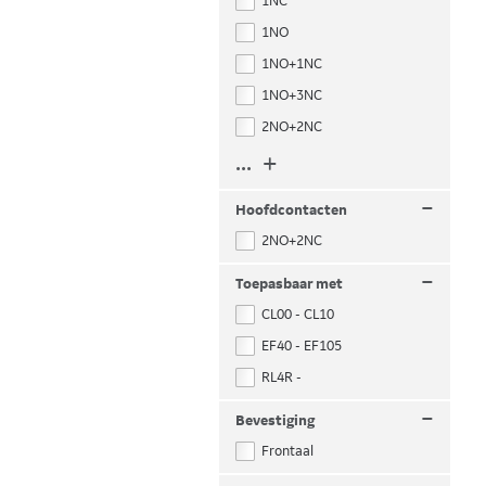
1NC
1NO
1NO+1NC
1NO+3NC
2NO+2NC
... +
–
Hoofdcontacten
2NO+2NC
–
Toepasbaar met
CL00 - CL10
EF40 - EF105
RL4R -
–
Bevestiging
Frontaal