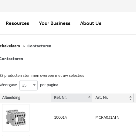
Resources
Your Business
About Us
schakelaars
Contactoren
Contactoren
22 producten stemmen overeen met uw selecties
Weergave
per pagina
25
Afbeelding
Ref. Nr.
Art. Nr.
100014
MCRA031ATN