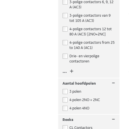
3-polige contactors 6, 9, 12
A (AC3)
3-polige contactors van 9
tot 105 A (AC3)
4-polige contactors 12 tot
80 A (AC3) [2NO+2NC]
4-polige contactors from 25
to 140 A (AC1)
Drie- en vierpolige
contactoren
... +
–
Aantal hoofdpolen
3 polen
4 polen 2NO + 2NC
4 polen 4NO
–
Reeks
CL Contactors