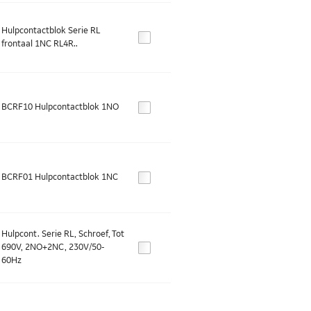
Hulpcontactblok Serie RL
frontaal 1NC RL4R..
BCRF10 Hulpcontactblok 1NO
BCRF01 Hulpcontactblok 1NC
Hulpcont. Serie RL, Schroef, Tot
690V, 2NO+2NC, 230V/50-
60Hz