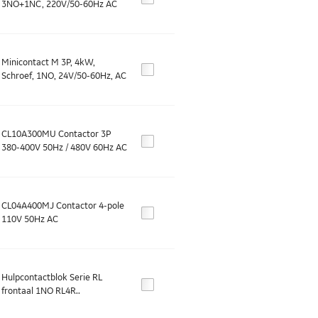
3NO+1NC, 220V/50-60Hz AC
Minicontact M 3P, 4kW,
Schroef, 1NO, 24V/50-60Hz, AC
CL10A300MU Contactor 3P
380-400V 50Hz / 480V 60Hz AC
CL04A400MJ Contactor 4-pole
110V 50Hz AC
Hulpcontactblok Serie RL
frontaal 1NO RL4R..