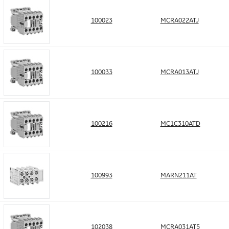
100023
MCRA022ATJ
100033
MCRA013ATJ
100216
MC1C310ATD
100993
MARN211AT
102038
MCRA031AT5