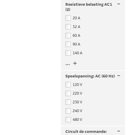
–
Resistieve belasting AC1
(2)
20 A
32 A
60 A
90 A
140 A
... +
–
Spoelspanning: AC (60 Hz)
120 V
220 V
230 V
240 V
480 V
–
Circuit de commande: