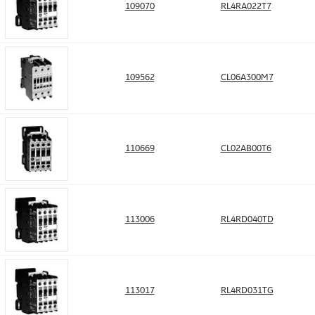
109070
RL4RA022T7
109562
CL06A300M7
110669
CL02AB00T6
113006
RL4RD040TD
113017
RL4RD031TG