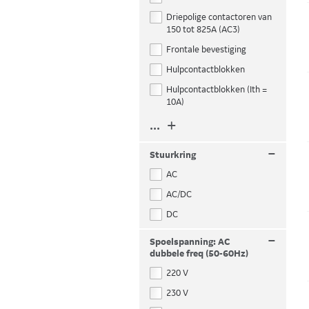
Driepolige contactoren van
150 tot 825A (AC3)
Frontale bevestiging
Hulpcontactblokken
Hulpcontactblokken (Ith =
10A)
... +
–
Stuurkring
AC
AC/DC
DC
–
Spoelspanning: AC
dubbele freq (50-60Hz)
220 V
230 V