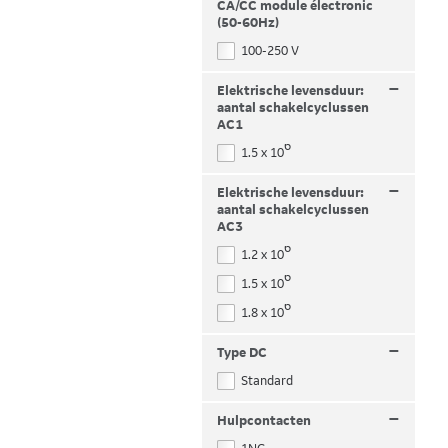
CA/CC module électronic
(50-60Hz)
100-250 V
–
Elektrische levensduur:
aantal schakelcyclussen
AC1
6
1.5 x 10
–
Elektrische levensduur:
aantal schakelcyclussen
AC3
6
1.2 x 10
6
1.5 x 10
6
1.8 x 10
–
Type DC
Standard
–
Hulpcontacten