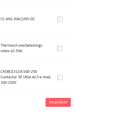
CL 4NG 20A/120V DC
Thermisch overbelastings
relais 42-50A
CK08CE311W100-250
Contactor 3P 185A AC3 e-mod.
100-250V
Vergelijken