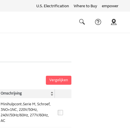
U.S. Electrification
Where to Buy
empower
Quick
links
Search
Vergelijken
Omschrijving
Minihulpcont.Serie M, Schroef,
3NO+1NC, 220V/50Hz,
240V/50Hz/60Hz, 277V/60Hz,
AC