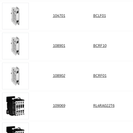
104701
BCLF01
108901
BCRF10
108902
BCRF01
109069
RL4RA022T6