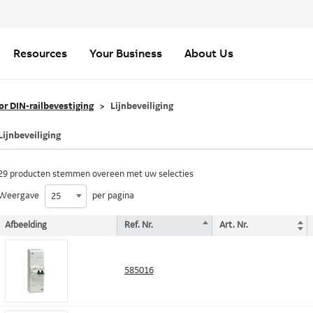
Resources
Your Business
About Us
or DIN-railbevestiging
Lijnbeveiliging
Lijnbeveiliging
29 producten stemmen overeen met uw selecties
Weergave
per pagina
25
Afbeelding
Ref. Nr.
Art. Nr.
585016