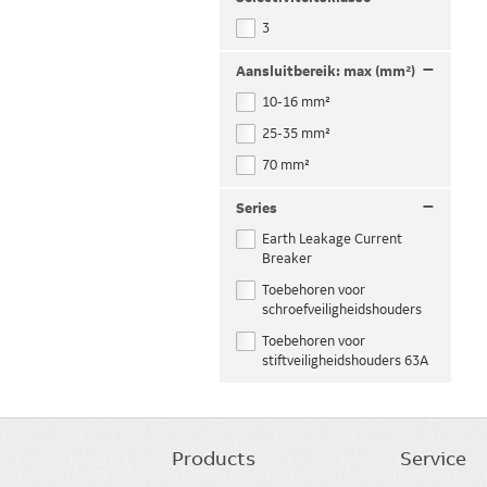
3
–
Aansluitbereik: max (mm²)
10-16 mm²
25-35 mm²
70 mm²
–
Series
Earth Leakage Current
Breaker
Toebehoren voor
schroefveiligheidshouders
Toebehoren voor
stiftveiligheidshouders 63A
Products
Service
Main
navigation