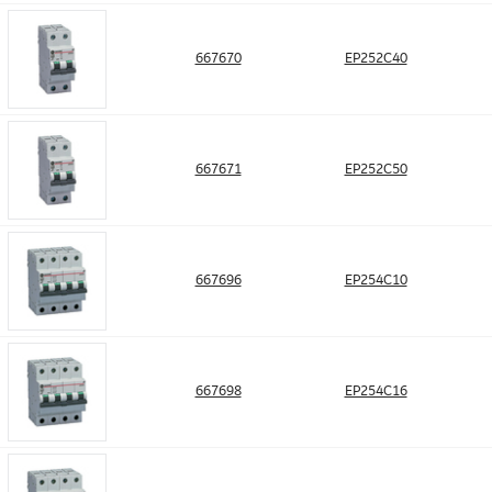
667670
EP252C40
667671
EP252C50
667696
EP254C10
667698
EP254C16