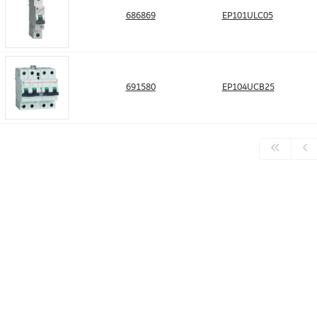
686869
EP101ULC05
691580
EP104UCB25