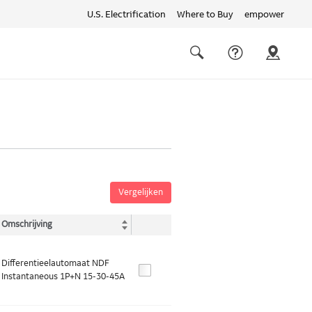
U.S. Electrification
Where to Buy
empower
Quick
links
Search
Vergelijken
Omschrijving
Differentieelautomaat NDF
Instantaneous 1P+N 15-30-45A