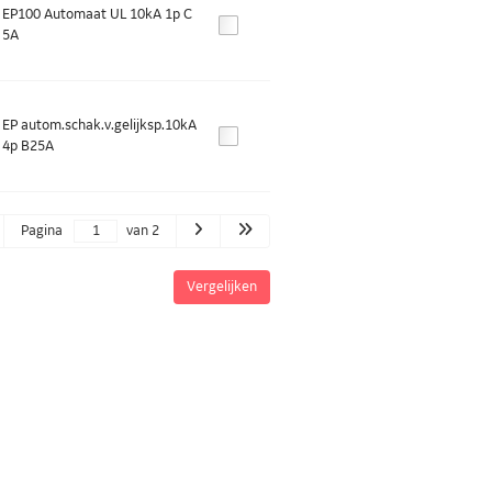
EP100 Automaat UL 10kA 1p C
5A
EP autom.schak.v.gelijksp.10kA
4p B25A
Pagina
van 2
Vergelijken