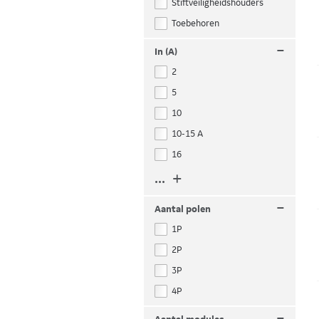
Stiftveiligheidshouders
Toebehoren
–
In (A)
2
5
10
10-15 A
16
... +
–
Aantal polen
1P
2P
3P
4P
–