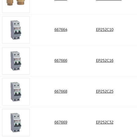
667664
EP252C10
667666
EP252C16
667668
EP252C25
667669
EP252C32