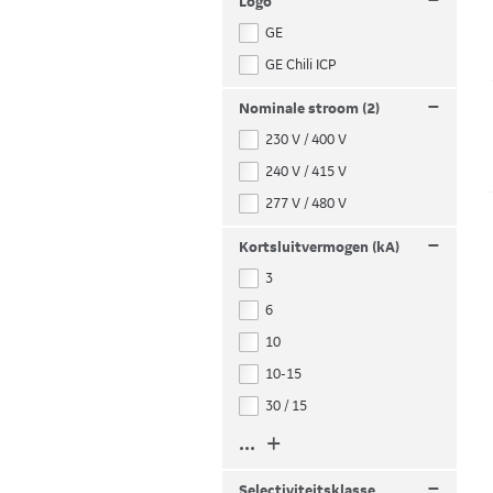
–
Logo
GE
GE Chili ICP
–
Nominale stroom (2)
230 V / 400 V
240 V / 415 V
277 V / 480 V
–
Kortsluitvermogen (kA)
3
6
10
10-15
30 / 15
... +
–
Selectiviteitsklasse