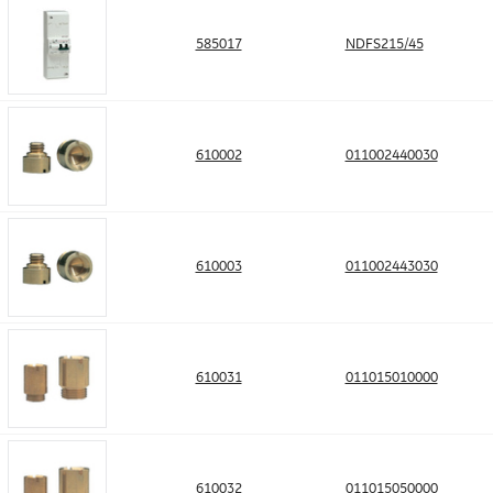
585017
NDFS215/45
610002
011002440030
610003
011002443030
610031
011015010000
610032
011015050000