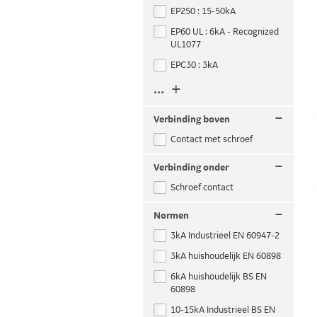
EP250 : 15-50kA
EP60 UL : 6kA - Recognized
UL1077
EPC30 : 3kA
... +
–
Verbinding boven
Contact met schroef
–
Verbinding onder
Schroef contact
–
Normen
3kA Industrieel EN 60947-2
3kA huishoudelijk EN 60898
6kA huishoudelijk BS EN
60898
10-15kA Industrieel BS EN