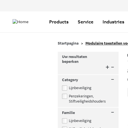
Header
Top
Main
Menu
navigation
Products
Service
Industries
Startpagina
Modulaire toestellen vo
Uw resultaten
beperken
+
–
–
Category
Lijnbeveiliging
Penzekeringen,
Stiftveiligheidshouders
–
Familie
Lijnbeveiliging