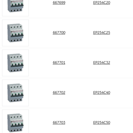
667699
EP254C20
667700
EP254C25
667701
EP254C32
667702
EP254C40
667703
EP254C50