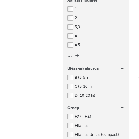
Aantal modules
1
2
3,9
4
4.5
... +
–
Uitschakelcurve
B (3-5 In)
C (5-10 In)
D (10-20 In)
–
Groep
E27 - E33
ElfaPlus
ElfaPlus Unibis (compact)