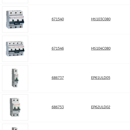
671540
Hti103C080
671546
Hti104C080
686737
EP61ULD05
686753
EP62ULD02