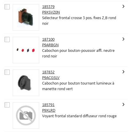
185379
P9XSVZ0N
Sélecteur frontal crosse 3 pos. fixes Z,B rond
noir
187100
P9ARBGN
Cabochon pour bouton-poussoir affl. neutre
rond noir
187832
P9ACGSLV
Cabochon pour bouton tournant lumineux à
manette rond vert
185791
P9XLRD
Voyant frontal standard diffuseur rond rouge