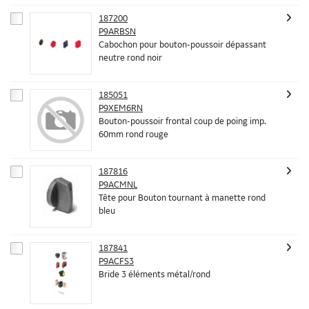
187200
P9ARBSN
Cabochon pour bouton-poussoir dépassant
neutre rond noir
185051
P9XEM6RN
Bouton-poussoir frontal coup de poing imp.
60mm rond rouge
187816
P9ACMNL
Tête pour Bouton tournant à manette rond
bleu
187841
P9ACFS3
Bride 3 éléments métal/rond