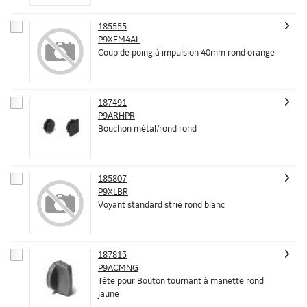
185555
P9XEM4AL
Coup de poing à impulsion 40mm rond orange
187491
P9ARHPR
Bouchon métal/rond rond
185807
P9XLBR
Voyant standard strié rond blanc
187813
P9ACMNG
Tête pour Bouton tournant à manette rond
jaune