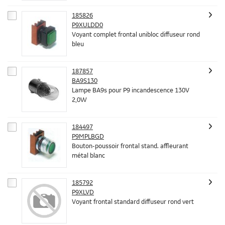
185826
P9XULDD0
Voyant complet frontal unibloc diffuseur rond
bleu
187857
BA9S130
Lampe BA9s pour P9 incandescence 130V
2,0W
184497
P9MPLBGD
Bouton-poussoir frontal stand. affleurant
métal blanc
185792
P9XLVD
Voyant frontal standard diffuseur rond vert