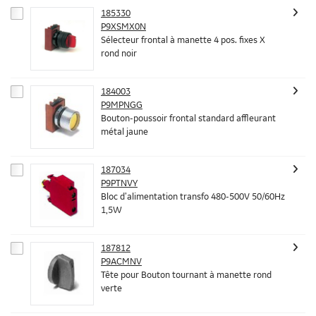
185330
P9XSMX0N
Sélecteur frontal à manette 4 pos. fixes X
rond noir
184003
P9MPNGG
Bouton-poussoir frontal standard affleurant
métal jaune
187034
P9PTNVY
Bloc d’alimentation transfo 480-500V 50/60Hz
1,5W
187812
P9ACMNV
Tête pour Bouton tournant à manette rond
verte